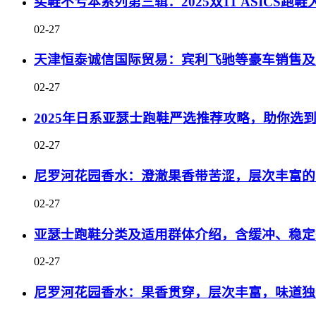
买鞋不亏本系列第三辑：2025双11 ASICS
02-27
天津恒泰诚信国际贸易：宾利飞驰等豪车销售及
02-27
2025年日系亚瑟士跑鞋严选推荐攻略，助你选
02-27
尼罗河花园香水：澄澈果香带苦涩，层次丰富的
02-27
亚瑟士跑鞋分类及适用群体介绍，含缓冲、稳定
02-27
尼罗河花园香水：果香贯穿，层次丰富，味道独