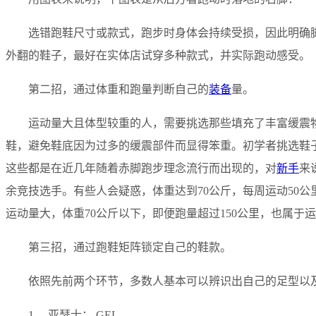
选错跑鞋尺寸或款式，跑步时身体会持续受损，因此明确
外翻的鞋子，最好在实体店试穿多种款式，并实际跑动感受。
第二招，通过体重和跑量判断自己的
装备
量。
运动量大且体型较重的人，需要挑选那些填充了丰富缓震
鞋，避免鞋底因为过多的缓震部件而显得笨重。初学者挑选鞋子
这些都是在近几年随着赤脚跑步理念流行而出现的，对
新手
来
余竞技选手。有些人会疑惑，体重达到70公斤，每周运动50公
运动量大，体重70公斤以下，即便跑量超过150公里，也属于
第三招，通过跑鞋矩阵锁定自己的鞋款。
依照先前两个环节，多数人基本可以辨识出自己的足型以
1、 亚瑟士： GEL-