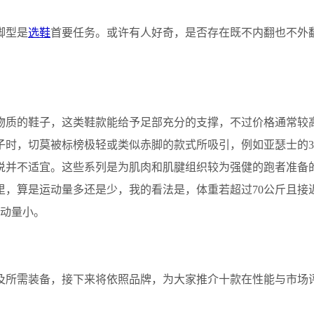
脚型是
选鞋
首要任务。或许有人好奇，是否存在既不内翻也不外
物质的鞋子，这类鞋款能给予足部充分的支撑，不过价格通常较
时，切莫被标榜极轻或类似赤脚的款式所吸引，例如亚瑟士的33
说并不适宜。这些系列是为肌肉和肌腱组织较为强健的跑者准备
里，算是运动量多还是少，我的看法是，体重若超过70公斤且接近
运动量小。
及所需装备，接下来将依照品牌，为大家推介十款在性能与市场