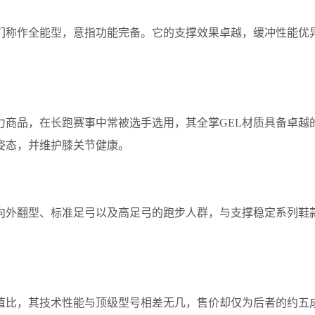
们称作全能型，意指功能完备。它的支撑效果卓越，缓冲性能优
力商品，在长跑赛事中常被选手选用，其全掌GEL材质具备卓越
姿态，并维护膝关节健康。
向外翻型、标准足弓以及高足弓的跑步人群，与支撑稳定系列鞋
值比，其技术性能与顶级型号相差无几，售价却仅为后者的约五