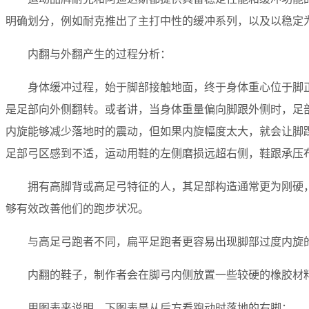
明确划分，例如耐克推出了主打中性的缓冲系列，以及以稳定为特点的N
内翻与外翻产生的过程分析：
身体缓冲过程，始于脚部接触地面，终于身体重心位于脚
是足部向外侧翻转。或者讲，当身体重量偏向脚跟外侧时，足
内旋能够减少落地时的震动，但如果内旋幅度太大，就会让脚
足部弓区感到不适，运动用鞋的左侧磨损远超右侧，鞋跟承压
拥有高脚背或高足弓特征的人，其足部构造通常更为刚硬
够有效改善他们的跑步状况。
与高足弓跑者不同，扁平足跑者更容易出现脚部过度内旋
内翻的鞋子，制作者会在脚弓内侧放置一些较硬的橡胶材
用图表来说明，下图表是从后方看跑动时落地的右脚：