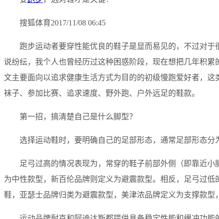
搜狐体育2017/11/08 06:45
跑步运动者要穿性能优良的鞋子是显而易见的，不过对于
说纷纭，我个人也曾经历过这种困惑阶段，现在想把几年积累
文主要面向以追求健康生活方式为目的的初级慢跑爱好者，这类
袜子、参加比赛、追求速度、野外跑、户外远足的鞋款。
第一招，搞清楚自己是什么脚型？
选择运动鞋时，要明确自己的足部形态，通常足部形态分
足弓过高的情况表现为，常穿的鞋子前部外侧（即靠近小
为中性款型，新百伦品牌则定义为避震款型。相反，足弓过低
鞋，亚瑟士品牌归类为避震款型，美津浓品牌定义为支撑款型
运动品牌耐克和阿迪达斯都提供具备稳定性能和缓冲功能