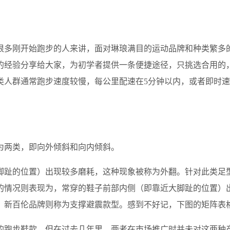
很多刚开始跑步的人来讲，面对琳琅满目的运动品牌和种类繁多
的经验分享给大家，为初学者提供一条便捷途径，只挑选合用的
人群通常跑步速度较慢，每公里配速在5分钟以内，或者即时速
为两类，即向外倾斜和向内倾斜。
脚趾的位置）出现较多磨耗，这种现象被称为外翻。针对此类足
的情况则表现为，常穿的鞋子前部内侧（即靠近大脚趾的位置）
，新百伦品牌则称为支撑避震款型。感到不好记，下图的矩阵表
的跑步鞋款，但在过去几年里，两者在市场推广时并未对这两种