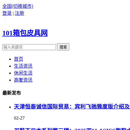
全国
[切换城市]
登录
|
注册
|
101箱包皮具网
搜索
首页
生活资讯
休闲生活
高奢资讯
最新发布
天津恒泰诚信国际贸易：宾利飞驰雅度版介绍及
02-27