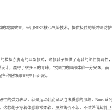
的减震效果，采用NIKE核心气垫技术，提供极佳的缓冲与防
积极推广的模拟赤脚跑的典型款式，这款鞋子提供了跑鞋的绝佳协调
造型设计，赢得了很多人的青睐，它提供的脚部体验十分安逸，而
配各种服饰都显得相当出彩。
突破性的弹力表现，就是运动鞋底呈现泡沫质感的那段，Boost
不下。这款靴子穿着体感非常柔软，虽然售价不菲，不过凭借其前