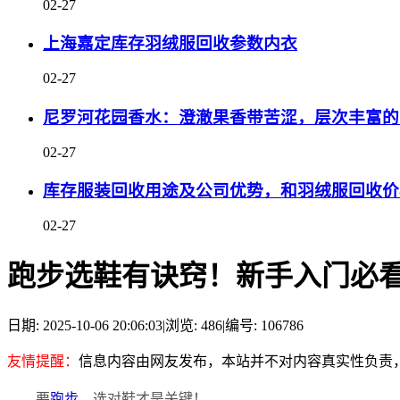
02-27
上海嘉定库存羽绒服回收参数内衣
02-27
尼罗河花园香水：澄澈果香带苦涩，层次丰富的
02-27
库存服装回收用途及公司优势，和羽绒服回收价
02-27
跑步选鞋有诀窍！新手入门必
日期: 2025-10-06 20:06:03
|
浏览: 486
|
编号: 106786
友情提醒：
信息内容由网友发布，本站并不对内容真实性负责
要
跑步
，选对鞋才是关键！