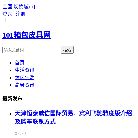
全国
[切换城市]
登录
|
注册
|
101箱包皮具网
搜索
首页
生活资讯
休闲生活
高奢资讯
最新发布
天津恒泰诚信国际贸易：宾利飞驰雅度版介绍
及购车联系方式
02-27