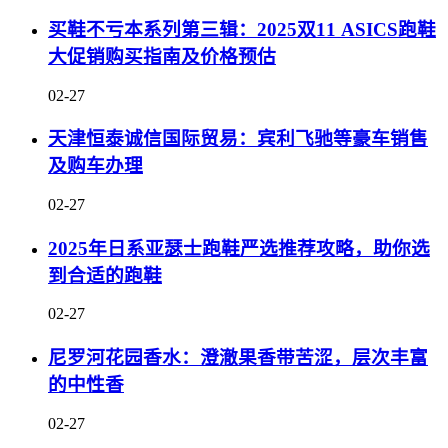
买鞋不亏本系列第三辑：2025双11 ASICS跑鞋
大促销购买指南及价格预估
02-27
天津恒泰诚信国际贸易：宾利飞驰等豪车销售
及购车办理
02-27
2025年日系亚瑟士跑鞋严选推荐攻略，助你选
到合适的跑鞋
02-27
尼罗河花园香水：澄澈果香带苦涩，层次丰富
的中性香
02-27