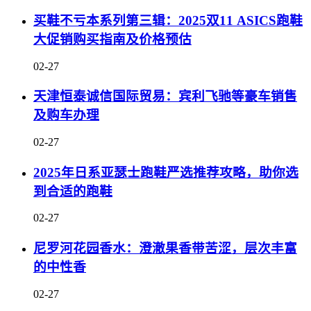
买鞋不亏本系列第三辑：2025双11 ASICS跑鞋
大促销购买指南及价格预估
02-27
天津恒泰诚信国际贸易：宾利飞驰等豪车销售
及购车办理
02-27
2025年日系亚瑟士跑鞋严选推荐攻略，助你选
到合适的跑鞋
02-27
尼罗河花园香水：澄澈果香带苦涩，层次丰富
的中性香
02-27