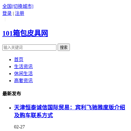
全国
[切换城市]
登录
|
注册
|
101箱包皮具网
搜索
首页
生活资讯
休闲生活
高奢资讯
最新发布
天津恒泰诚信国际贸易：宾利飞驰雅度版介绍
及购车联系方式
02-27