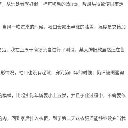
从远处看就好似一杯可移动的热latte，暖烘烘得致使同事想
，当风一吹过来的时候，衩口会露出半截的膝盖，温度是交给加
算次品，我在上周于商场亲自进行了测试，某大牌旧款居然还在售
现变形情况，袖口也没有起球，穿到第四年的时候，仍旧被闺蜜询
的模样，比起实际年龄要小上五岁，并且于此过程中，不需要依
的肉，回到家后挂入衣柜，到了第二天这衣服还能够继续充当我