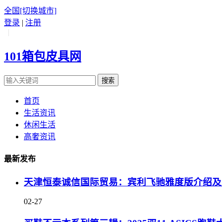
全国
[切换城市]
登录
|
注册
|
101箱包皮具网
搜索
首页
生活资讯
休闲生活
高奢资讯
最新发布
天津恒泰诚信国际贸易：宾利飞驰雅度版介绍及
02-27