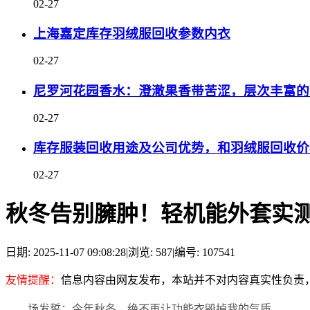
02-27
上海嘉定库存羽绒服回收参数内衣
02-27
尼罗河花园香水：澄澈果香带苦涩，层次丰富的
02-27
库存服装回收用途及公司优势，和羽绒服回收价
02-27
秋冬告别臃肿！轻机能外套实
日期: 2025-11-07 09:08:28
|
浏览: 587
|
编号: 107541
友情提醒：
信息内容由网友发布，本站并不对内容真实性负责
场发誓：今年秋冬，绝不再让功能衣毁掉我的气质。