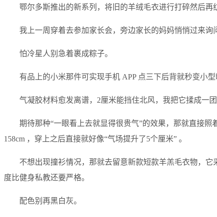
鄂尔多斯推出的新系列，将旧的羊绒毛衣进行打碎然后再
我上一周穿着去参加家长会，旁边家长的妈妈悄悄过来询
怕冷星人别急着裹成粽子。
有品上的小米那件可实现手机 APP 点三下后背就秒变
气凝胶材料愈发离谱，2厘米能挡住北风，我把它揉成一
期待那种“一眼看上去就显得很贵气”的效果，那就直接照
158cm ，穿上之后直接就好像“气场提升了5个厘米” 。
不想出现撞衫情况，那就去留意新款短款羊羔毛衣物，它
度比健身私教还要严格。
配色别再黑白灰。