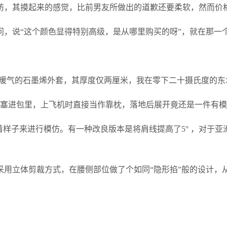
纺，其摸起来的感觉，比前男友所做出的道歉还要柔软，然而价
问，说“这个颜色显得特别高级，是从哪里购买的呀”，就在那一
小型暖气的石墨烯外套，其厚度仅两厘米，我在零下二十摄氏度的
团塞进包里，上飞机时直接当作靠枕，落地后展开竟还是一件有
着样子来进行模仿。有一种改良版本是将肩线提高了5° ，对于
采用立体剪裁方式，在腰侧部位做了个如同“隐形掐”般的设计，