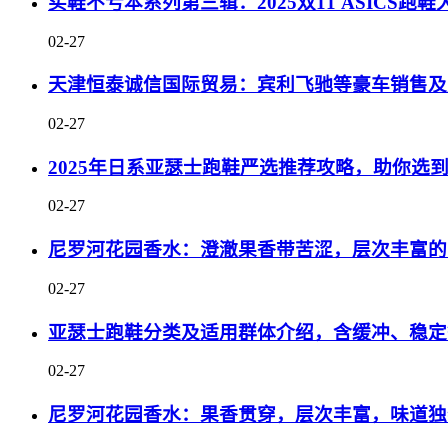
买鞋不亏本系列第三辑：2025双11 ASICS
02-27
天津恒泰诚信国际贸易：宾利飞驰等豪车销售及
02-27
2025年日系亚瑟士跑鞋严选推荐攻略，助你选
02-27
尼罗河花园香水：澄澈果香带苦涩，层次丰富的
02-27
亚瑟士跑鞋分类及适用群体介绍，含缓冲、稳定
02-27
尼罗河花园香水：果香贯穿，层次丰富，味道独