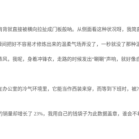
肩背就直接被横向拉扯成门板般呐。从侧面看这种状况呀，我简
，瞬间把好不容易才修炼出来的温柔气场弄没了，一秒就没了那种
阵风，我呢，身着冲锋衣，走路的时候发出“唰唰”声响，就好像
在办公室的冷气环境里，它能当作西装来穿，而等到下班时，被
款的销量却增长了 23%，我用自己的钱袋子为此数据盖章，谁会