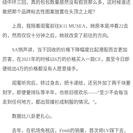
绕中环三回，真的包包数量居然没有假货那么多，这时候谁还
敢把那个品牌标志性图案放置在头顶之上呢？
上周，我陪着闺蜜前往K11 MUSEA，她原本是冲着22去
的，然而仅仅十分钟之后，她就改变了前往的方向。
SA悄声讲，当下回收的价格下降幅度比起港股而言更加
厉害，在2021年的时候以6万的价格买入一款CF，直至今日即
便给出4万的价格都没有人愿意接手。
闺蜜听完后，转过身去，把卡递给，还另外加了两千块要
刻字，即便要排队等半年，也依旧很欢乐——“至少不会每当
走到任何地方，都出现撞衫成制服的情况。”。
数据比八卦更扎心。
去年，在机场免税店，Fendi的销量，首次将LV踩下去，