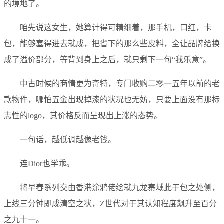
的境地了。
咱先说这女生，她算计得可精细着，那手机，口红，卡
包，能够塞得进去就成，把省下的那么些皮料，全让品牌给换
成了溢价部分，等背到身上之后，就只剩下一句“我乐意”。
中古时候的商情更为奇特，专门收购二零一五年以前的老
款物件，哪怕五金出现掉漆的状况也无妨，只要上面没有那标
志性的logo，其价格反而呈现出上涨的态势。
一句话，越低调越像老钱。
连Dior也学乖。
将早春系列交由香港涂鸦佬绘就九龙寨域此于包之处侧，
上线三分钟即成清空之状，Z世代对于其认知程度飙升至百分
之九十一。