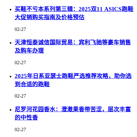
买鞋不亏本系列第三辑：2025双11 ASICS跑鞋
大促销购买指南及价格预估
02-27
天津恒泰诚信国际贸易：宾利飞驰等豪车销售
及购车办理
02-27
2025年日系亚瑟士跑鞋严选推荐攻略，助你选
到合适的跑鞋
02-27
尼罗河花园香水：澄澈果香带苦涩，层次丰富
的中性香
02-27