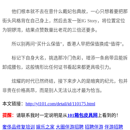
他们根本就不去在意什么戴妃包典故，一心只想着要把那
街头风格背在自己身上，然后去发一张IG Story，将位置定位
为铜锣湾，结果点赞数量比老花的三倍还要多。
所以别再问“买什么保值”，香港人早把保值换成“值得”。
标记下自身大名，挑选那冷门色彩，增添一条肩带且能拆
卸成腰包，这般情形比任何证书看起来都更具吸引力。
炫耀的时代已然终结，接下来步入的是暗爽的纪元，包并
非贵在价格高昂，而是别人无法认出才最为恰当。
本文链接：
http://yl101.com/detail/id/110175.html
提醒：
请联系我时一定说明是从
101箱包皮具网
上看到的！
奢侈品修复培训
娱乐之家
大圈伴游招聘
招聘伴游
伴游招聘