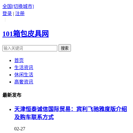
全国
[切换城市]
登录
|
注册
|
101箱包皮具网
搜索
首页
生活资讯
休闲生活
高奢资讯
最新发布
天津恒泰诚信国际贸易：宾利飞驰雅度版介绍
及购车联系方式
02-27