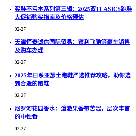
买鞋不亏本系列第三辑：2025双11 ASICS跑鞋
大促销购买指南及价格预估
02-27
天津恒泰诚信国际贸易：宾利飞驰等豪车销售
及购车办理
02-27
2025年日系亚瑟士跑鞋严选推荐攻略，助你选
到合适的跑鞋
02-27
尼罗河花园香水：澄澈果香带苦涩，层次丰富
的中性香
02-27