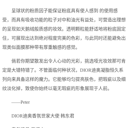
呈球状的粉质因子能保证粉底具有使人感到 的使用感
受，而具有吸收功能的粒子对中和油光有益处，可营造出理想
的呈现如天鹅绒般质感的妆效。透明颗粒能舒适地将粉底固定
住，可展现出达到绝对程度完美的色彩，与此同时还能避免出
现类似面膜那种带有厚重触感的感觉。
倘若你期望散发出令人心动的光彩，挑选哑光妆效那可肯
定是大错特错了。不管面临何种状况，DIOR迪奥凝脂恒久系
列向来具备这样的魔力。它能够均匀提亮肤色，把瑕疵以及细
纹淡化掉，致使你始终以毫无瑕疵的形象展现于人前。
——Peter
DIOR迪奥香氛世家大使 韩东君