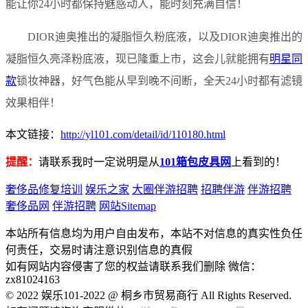
能让你24小时都保持魅惑动人，能时刻充满自信！
DIOR迪奥推出的凝脂恒久粉底液，以及DIOR迪奥推出的
凝脂恒久亮泽粉底液，现已隆重上市，这会儿就能拥有
明星同
款
锁妆神器，好气色能从早到晚不间断，全天24小时都有滤镜
效果相伴！
本文链接：
http://yl101.com/detail/id/110180.html
提醒：
请联系我时一定说明是从
101箱包皮具网
上看到的！
奢侈品修复培训
娱乐之家
大圈伴游招聘
招聘伴游
伴游招聘
奢侈品网
伴游招聘
网站Sitemap
本站所有信息均为用户自由发布，本站不对信息的真实性负任
何责任，交易时请注意识别信息的真假
如有网站内容侵害了您的权益请联系我们删除 微信：
zx81024163
© 2022 娱乐101-2022 @ 桐乡市贸易商行 All Rights Reserved.