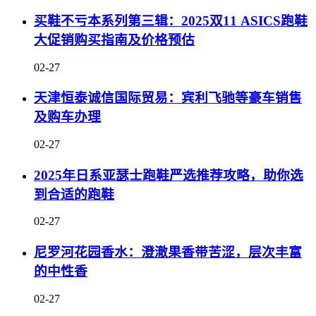
买鞋不亏本系列第三辑：2025双11 ASICS跑鞋
大促销购买指南及价格预估
02-27
天津恒泰诚信国际贸易：宾利飞驰等豪车销售
及购车办理
02-27
2025年日系亚瑟士跑鞋严选推荐攻略，助你选
到合适的跑鞋
02-27
尼罗河花园香水：澄澈果香带苦涩，层次丰富
的中性香
02-27