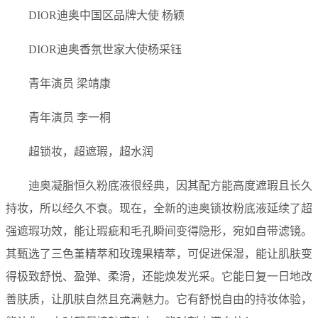
DIOR迪奥中国区品牌大使 杨颖
DIOR迪奥香氛世家大使杨采钰
青年演员 梁靖康
青年演员 李一桐
超锁妆，超遮瑕，超水润
迪奥凝脂恒久粉底液很经典，因其配方能高度遮瑕且长久
持妆，所以经久不衰。现在，全新的迪奥锁妆粉底液延续了超
强遮瑕功效，能让瑕疵和毛孔瞬间变得隐形，宛如自带滤镜。
其甄选了三色堇精萃和玫瑰果精萃，可促进保湿，能让肌肤变
得极致舒悦、盈弹、柔滑，还能焕发光采。它能日复一日地改
善肤质，让肌肤自然且充满魅力。它有舒悦自由的持妆体验，