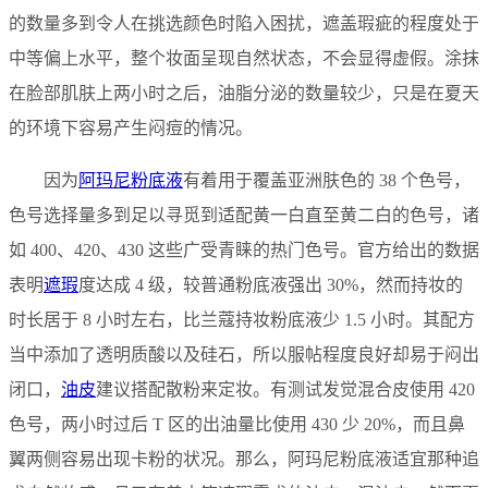
的数量多到令人在挑选颜色时陷入困扰，遮盖瑕疵的程度处于
中等偏上水平，整个妆面呈现自然状态，不会显得虚假。涂抹
在脸部肌肤上两小时之后，油脂分泌的数量较少，只是在夏天
的环境下容易产生闷痘的情况。
因为
阿玛尼粉底液
有着用于覆盖亚洲肤色的 38 个色号，
色号选择量多到足以寻觅到适配黄一白直至黄二白的色号，诸
如 400、420、430 这些广受青睐的热门色号。官方给出的数据
表明
遮瑕
度达成 4 级，较普通粉底液强出 30%，然而持妆的
时长居于 8 小时左右，比兰蔻持妆粉底液少 1.5 小时。其配方
当中添加了透明质酸以及硅石，所以服帖程度良好却易于闷出
闭口，
油皮
建议搭配散粉来定妆。有测试发觉混合皮使用 420
色号，两小时过后 T 区的出油量比使用 430 少 20%，而且鼻
翼两侧容易出现卡粉的状况。那么，阿玛尼粉底液适宜那种追