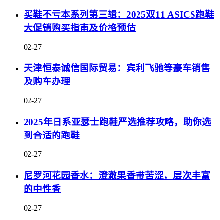
买鞋不亏本系列第三辑：2025双11 ASICS跑鞋
大促销购买指南及价格预估
02-27
天津恒泰诚信国际贸易：宾利飞驰等豪车销售
及购车办理
02-27
2025年日系亚瑟士跑鞋严选推荐攻略，助你选
到合适的跑鞋
02-27
尼罗河花园香水：澄澈果香带苦涩，层次丰富
的中性香
02-27