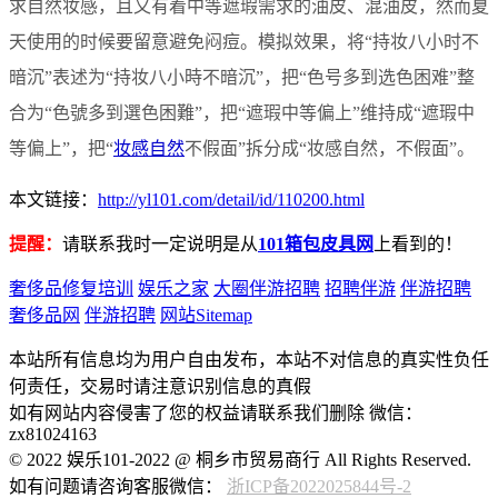
求自然妆感，且又有着中等遮瑕需求的油皮、混油皮，然而夏
天使用的时候要留意避免闷痘。模拟效果，将“持妆八小时不
暗沉”表述为“持妆八小時不暗沉”，把“色号多到选色困难”整
合为“色號多到選色困難”，把“遮瑕中等偏上”维持成“遮瑕中
等偏上”，把“
妆感自然
不假面”拆分成“妆感自然，不假面”。
本文链接：
http://yl101.com/detail/id/110200.html
提醒：
请联系我时一定说明是从
101箱包皮具网
上看到的！
奢侈品修复培训
娱乐之家
大圈伴游招聘
招聘伴游
伴游招聘
奢侈品网
伴游招聘
网站Sitemap
本站所有信息均为用户自由发布，本站不对信息的真实性负任
何责任，交易时请注意识别信息的真假
如有网站内容侵害了您的权益请联系我们删除 微信：
zx81024163
© 2022 娱乐101-2022 @ 桐乡市贸易商行 All Rights Reserved.
如有问题请咨询客服微信：
浙ICP备2022025844号-2