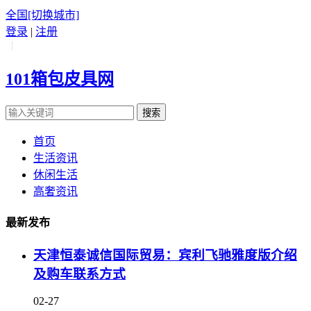
全国
[切换城市]
登录
|
注册
|
101箱包皮具网
搜索
首页
生活资讯
休闲生活
高奢资讯
最新发布
天津恒泰诚信国际贸易：宾利飞驰雅度版介绍
及购车联系方式
02-27