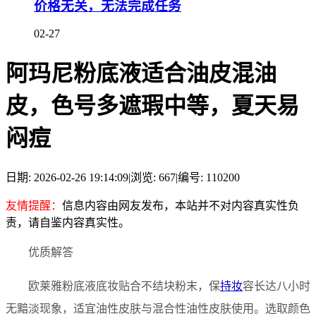
价格无关，无法完成任务
02-27
阿玛尼粉底液适合油皮混油
皮，色号多遮瑕中等，夏天易
闷痘
日期: 2026-02-26 19:14:09
|
浏览: 667
|
编号: 110200
友情提醒：
信息内容由网友发布，本站并不对内容真实性负
责，请自鉴内容真实性。
优质解答
欧莱雅粉底液底妆贴合不结块粉末，保
持妆
容长达八小时
无黯淡现象，适宜油性皮肤与混合性油性皮肤使用。选取颜色