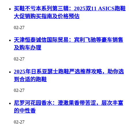
买鞋不亏本系列第三辑：2025双11 ASICS跑鞋
大促销购买指南及价格预估
02-27
天津恒泰诚信国际贸易：宾利飞驰等豪车销售
及购车办理
02-27
2025年日系亚瑟士跑鞋严选推荐攻略，助你选
到合适的跑鞋
02-27
尼罗河花园香水：澄澈果香带苦涩，层次丰富
的中性香
02-27