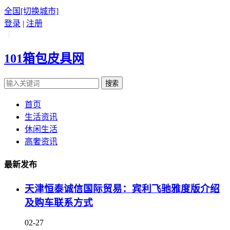
全国
[切换城市]
登录
|
注册
|
101箱包皮具网
搜索
首页
生活资讯
休闲生活
高奢资讯
最新发布
天津恒泰诚信国际贸易：宾利飞驰雅度版介绍
及购车联系方式
02-27