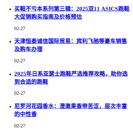
买鞋不亏本系列第三辑：2025双11 ASICS跑鞋
大促销购买指南及价格预估
02-27
天津恒泰诚信国际贸易：宾利飞驰等豪车销售
及购车办理
02-27
2025年日系亚瑟士跑鞋严选推荐攻略，助你选
到合适的跑鞋
02-27
尼罗河花园香水：澄澈果香带苦涩，层次丰富
的中性香
02-27