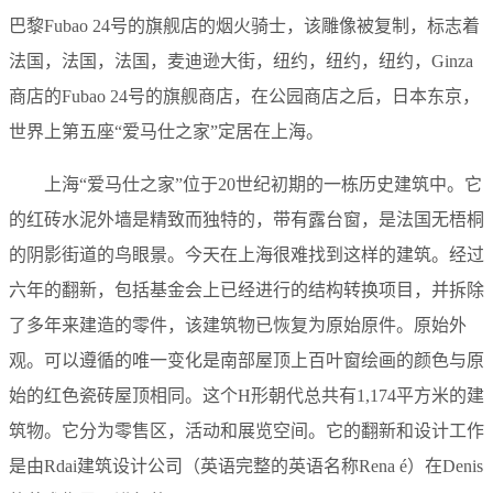
巴黎Fubao 24号的旗舰店的烟火骑士，该雕像被复制，标志着
法国，法国，法国，麦迪逊大街，纽约，纽约，纽约，Ginza
商店的Fubao 24号的旗舰商店，在公园商店之后，日本东京，
世界上第五座“爱马仕之家”定居在上海。
上海“爱马仕之家”位于20世纪初期的一栋历史建筑中。它
的红砖水泥外墙是精致而独特的，带有露台窗，是法国无梧桐
的阴影街道的鸟眼景。今天在上海很难找到这样的建筑。经过
六年的翻新，包括基金会上已经进行的结构转换项目，并拆除
了多年来建造的零件，该建筑物已恢复为原始原件。原始外
观。可以遵循的唯一变化是南部屋顶上百叶窗绘画的颜色与原
始的红色瓷砖屋顶相同。这个H形朝代总共有1,174平方米的建
筑物。它分为零售区，活动和展览空间。它的翻新和设计工作
是由Rdai建筑设计公司（英语完整的英语名称Rena é）在Denis