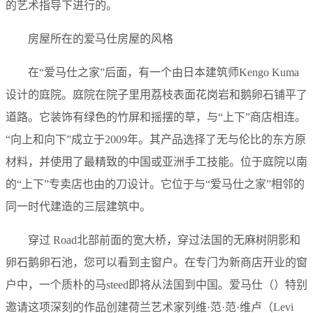
的艺术指导下进行的。
房屋所在的爱马仕房屋的风格
在“爱马仕之家”后面，有一个由日本建筑师Kengo Kuma
设计的庭院。庭院在院子里用荔枝表面花岗岩和鹅卵石铺平了
道路。它装饰有绿色的竹屏和摇摆的草，与“上下”商店相连。
“向上和向下”成立于2009年。其产品选择了无与伦比的东方原
材料，并使用了最精致的中国或亚洲手工技能。位于庭院以南
的“上下”专卖店也由的刀设计。它位于与“爱马仕之家”相邻的
同一时代建造的三层建筑中。
穿过 Road北部前面的宽大桥，穿过法国的无麻树阴影和
卵石鹅卵石池，您可以看到主窗户。在专门为新商店开业的窗
户中，一个质朴的马steed即将从法国到中国。爱马仕（）特别
邀请这项深刻的作品创建荷兰艺术家列维·范·范·维卢（Levi