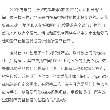
210平方米的四层仪式是与博物馆相当的活动和展览空
间。像三楼一样，地面是由在海中挽救的橡木桶制成的。天花
板高5.5米。地面和天花板照明可以按需求完全调节，并且自
然光也可以完全覆盖。活动和展览空间将启动由艺术家和爱马
仕和爱马仕第五代成员计划的“爱马仕马”。
爱马仕（）创建了一系列特殊产品，以开放上海的“爱马
仕（）房屋”，其中包括中国红色和上海蓝色的主要色彩。这
些非凡的产品包括：爱马仕（ Red）和马耳他蓝鳄鱼定居点，
鳄鱼皮袋，蓝色或红色丝绸 - 丝绸绣花迷你手提包，pégased'O
或先进的自定义围巾，有限手工艺，带有哑光爱马仕红色匕首
皮带手表，以及爱马仕Galop系列项链，手镯和戒指，所有这
些都铺有完整铺设的钻石的马头形状。