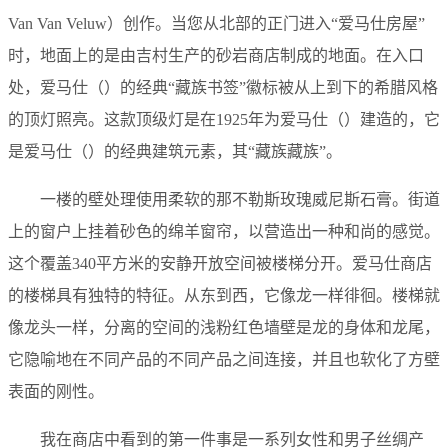
Van Van Veluw）创作。当您从北部的正门进入“爱马仕房屋”
时，地面上的是由吉村生产的砂岩商店制成的地面。在入口
处，爱马仕（）的经典“藏族书签”徽标被从上到下的希腊风格
的顶灯照亮。这款顶级灯是在1925年为爱马仕（）建造的，它
是爱马仕（）的经典建筑元素，其“藏族藏族”。
一楼的壁处理使用柔软的那不勒斯玫瑰威尼斯石膏。街道
上的窗户上挂着砂色的绵羊窗帘，以营造出一种和尚的感觉。
这个覆盖340平方米的安静开放空间被楼梯分开。爱马仕商店
的楼梯具有独特的特征。从东到西，它像龙一样徘徊。楼梯就
像龙头一样，分离的空间的浅粉红色墙壁是龙的身体和龙尾，
它隐喻地在不同产品的不同产品之间连接，并且也软化了方壁
表面的刚性。
我在商店中看到的第一件事是一系列女性和男子丝绸产