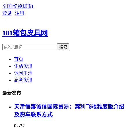
全国
[切换城市]
登录
|
注册
|
101箱包皮具网
搜索
首页
生活资讯
休闲生活
高奢资讯
最新发布
天津恒泰诚信国际贸易：宾利飞驰雅度版介绍
及购车联系方式
02-27