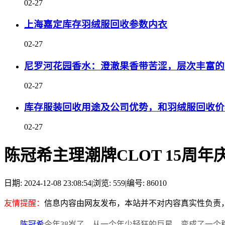
02-27
上海嘉定库存羽绒服回收参数内衣
02-27
尼罗河花园香水：澄澈果香带苦涩，层次丰富的
02-27
库存服装回收用途及公司优势，和羽绒服回收价
02-27
陈冠希主理潮牌CLOT 15周
日期: 2024-12-08 23:08:54
|
浏览: 559
|
编号: 86010
友情提醒：
信息内容由网友发布，本站并不对内容真实性负责
陈冠希
今年38岁了。从一个年少轻狂的巨星，变成了一个稳