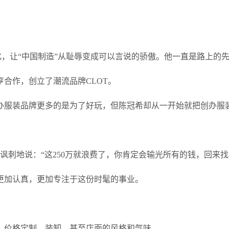
化，让“中国制造”从耻辱变成可以言说的骄傲。他一直是路上的
亨合作，创立了潮流品牌CLOT。
办服装品牌更多的是为了好玩，但陈冠希却从一开始就把创办服
讽刺地说：“这250万就浪费了，你肯定会输光所有的钱，回来找
更加认真，更加专注于这份时髦的事业。
、价格定制、装卸，甚至店面的风格和气味。