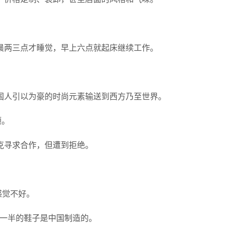
晨两三点才睡觉，早上六点就起床继续工作。
国人引以为豪的时尚元素输送到西方乃至世界。
顺。
克寻求合作，但遭到拒绝。
感觉不好。
近一半的鞋子是中国制造的。