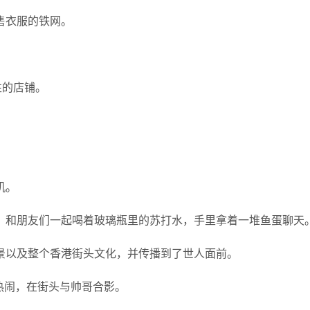
售衣服的铁网。
性的店铺。
机。
，和朋友们一起喝着玻璃瓶里的苏打水，手里拿着一堆鱼蛋聊天
景以及整个香港街头文化，并传播到了世人面前。
来凑热闹，在街头与帅哥合影。