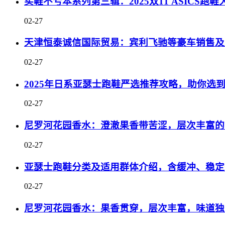
买鞋不亏本系列第三辑：2025双11 ASICS
02-27
天津恒泰诚信国际贸易：宾利飞驰等豪车销售及
02-27
2025年日系亚瑟士跑鞋严选推荐攻略，助你选
02-27
尼罗河花园香水：澄澈果香带苦涩，层次丰富的
02-27
亚瑟士跑鞋分类及适用群体介绍，含缓冲、稳定
02-27
尼罗河花园香水：果香贯穿，层次丰富，味道独