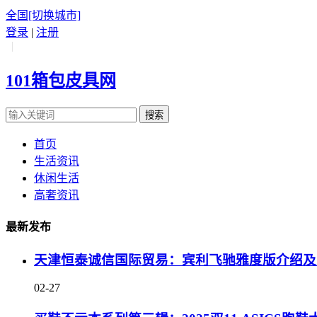
全国
[切换城市]
登录
|
注册
|
101箱包皮具网
搜索
首页
生活资讯
休闲生活
高奢资讯
最新发布
天津恒泰诚信国际贸易：宾利飞驰雅度版介绍及
02-27